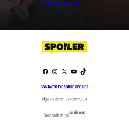
Ver en Youtube
Facebook
Instagram
X
YouTube
TikTok
CONTACTO
TYC
SOBRE SPOILER
Algunos derechos reservados
Desarrollado por