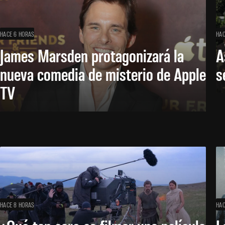
HACE 6 HORAS
HAC
James Marsden protagonizará la
A
nueva comedia de misterio de Apple
s
TV
HACE 8 HORAS
HAC