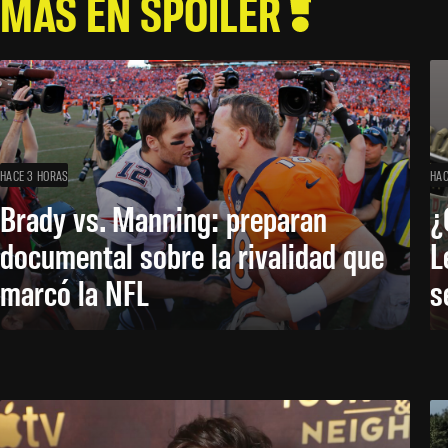
MÁS EN SPOILER
HACE 3 HORAS
HAC
Brady vs. Manning: preparan
¿
documental sobre la rivalidad que
L
marcó la NFL
s