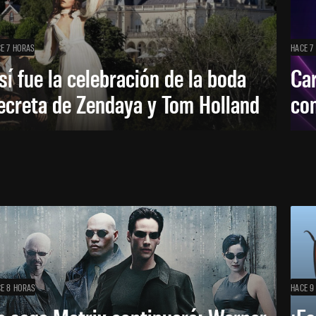
E 7 HORAS
HACE 7
sí fue la celebración de la boda
Car
ecreta de Zendaya y Tom Holland
con
E 8 HORAS
HACE 9