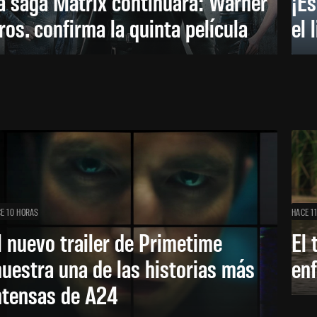
a saga Matrix continuará: Warner
¡Es
ros. confirma la quinta película
el 
E 10 HORAS
HACE 1
l nuevo trailer de Primetime
El 
uestra una de las historias más
enf
ntensas de A24