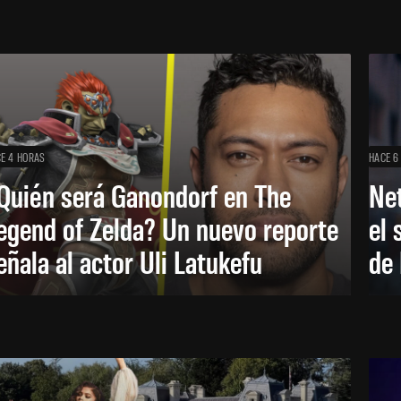
E 4 HORAS
HACE 6
Quién será Ganondorf en The
Net
egend of Zelda? Un nuevo reporte
el 
eñala al actor Uli Latukefu
de 