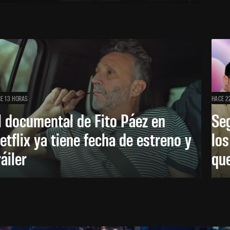
E 13 HORAS
HACE 2
l documental de Fito Páez en
Se
etflix ya tiene fecha de estreno y
lo
ráiler
que