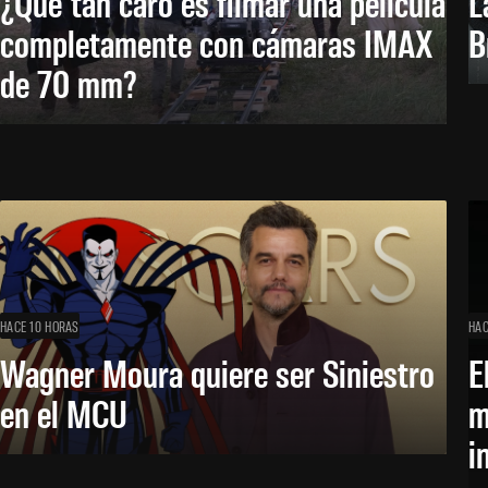
¿Qué tan caro es filmar una película
L
completamente con cámaras IMAX
B
de 70 mm?
HACE 10 HORAS
HAC
Wagner Moura quiere ser Siniestro
E
en el MCU
m
i