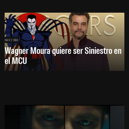
HACE 2 DÍAS
Wagner Moura quiere ser Siniestro en
el MCU