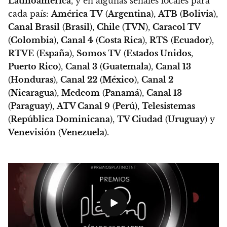
Latinoamérica
,
y en algunas señales locales para
cada país:
América TV
(
Argentina
),
ATB
(
Bolivia
),
Canal Brasil
(
Brasil
),
Chile
(
TVN
),
Caracol TV
(
Colombia
),
Canal 4
(
Costa Rica
),
RTS
(
Ecuador
),
RTVE
(
España
),
Somos TV
(
Estados Unidos
,
Puerto Rico
),
Canal 3
(
Guatemala
),
Canal 13
(
Honduras
),
Canal 22
(
México
),
Canal 2
(
Nicaragua
),
Medcom
(
Panamá
),
Canal 13
(
Paraguay
),
ATV Canal 9
(
Perú
),
Telesistemas
(
República Dominicana
),
TV Ciudad
(
Uruguay
) y
Venevisión
(
Venezuela
).