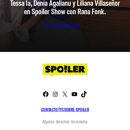
Tessa Ia, Denia Agalianu y Liliana Villaseñor
en Spoiler Show con Rana Fonk.
Ver en Youtube
Facebook
Instagram
X
YouTube
TikTok
CONTACTO
TYC
SOBRE SPOILER
Algunos derechos reservados