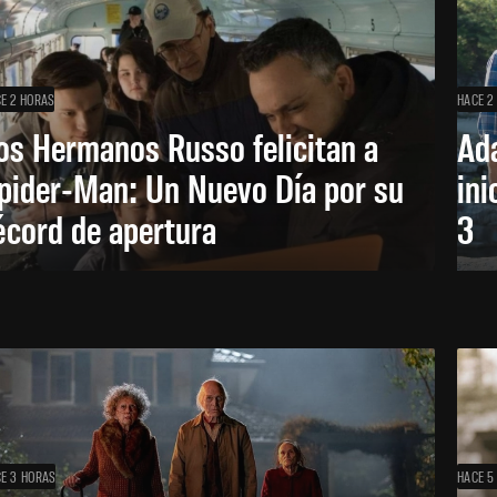
E 2 HORAS
HACE 2
os Hermanos Russo felicitan a
Ada
pider-Man: Un Nuevo Día por su
ini
écord de apertura
3
E 3 HORAS
HACE 5