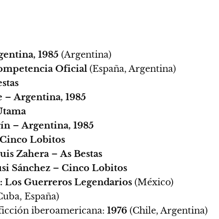
gentina, 1985
(Argentina)
mpetencia Oficial
(España, Argentina)
stas
e
–
Argentina, 1985
Utama
rín
–
Argentina, 1985
Cinco Lobitos
uis Zahera
–
As Bestas
si Sánchez
–
Cinco Lobitos
r: Los Guerreros Legendarios
(México)
Cuba, España)
ficción iberoamericana:
1976
(Chile, Argentina)