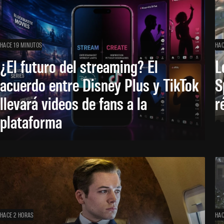
HACE 19 MINUTOS
HAC
¿El futuro del streaming? El
L
acuerdo entre Disney Plus y TikTok
S
llevará videos de fans a la
r
plataforma
HACE 2 HORAS
HAC