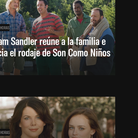
 HORAS
m Sandler reúne a la familia e
cia el rodaje de Son Como Niños
 HORAS