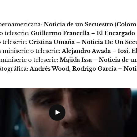
 iberoamericana:
Noticia de un Secuestro (Colomb
 teleserie:
Guillermo Francella
–
El Encargado
 teleserie:
Cristina Umaña
–
Noticia De Un Sec
miniserie o teleserie:
Alejandro Awada
–
Iosi, 
miniserie o teleserie:
Majida Issa – Noticia de u
atográfica:
Andrés Wood, Rodrigo García
–
Noti