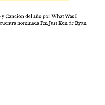
o
y
Canción del año
por
What Was I
ncuentra nominada
I’m Just Ken
de
Ryan