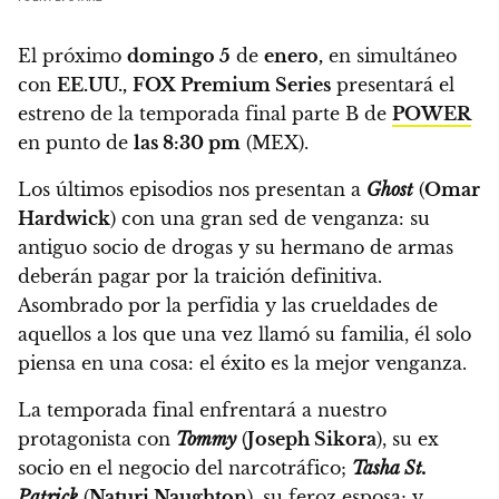
El próximo
domingo 5
de
enero,
en simultáneo
con
EE.UU.,
FOX Premium Series
presentará el
estreno de la temporada final parte B de
POWER
en punto de
las 8:30 pm
(MEX).
Los últimos episodios nos presentan a
Ghost
(
Omar
Hardwick
) con una gran sed de venganza: su
antiguo socio de drogas y su hermano de armas
deberán pagar por la traición definitiva.
Asombrado por la perfidia y las crueldades de
aquellos a los que una vez llamó su familia, él solo
piensa en una cosa: el éxito es la mejor venganza.
La temporada final enfrentará a nuestro
protagonista con
Tommy
(
Joseph Sikora
), su ex
socio en el negocio del narcotráfico;
Tasha St.
Patrick
(
Naturi Naughton
), su feroz esposa; y