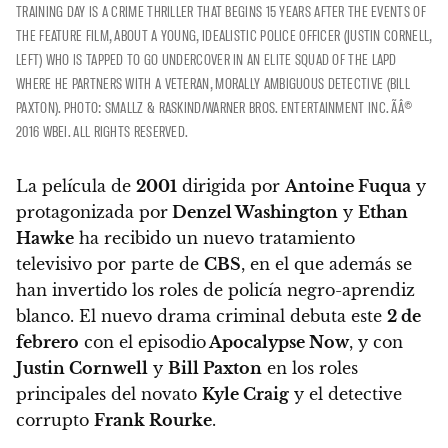
TRAINING DAY IS A CRIME THRILLER THAT BEGINS 15 YEARS AFTER THE EVENTS OF
THE FEATURE FILM, ABOUT A YOUNG, IDEALISTIC POLICE OFFICER (JUSTIN CORNELL,
LEFT) WHO IS TAPPED TO GO UNDERCOVER IN AN ELITE SQUAD OF THE LAPD
WHERE HE PARTNERS WITH A VETERAN, MORALLY AMBIGUOUS DETECTIVE (BILL
PAXTON). PHOTO: SMALLZ & RASKIND/WARNER BROS. ENTERTAINMENT INC. ÃÂ©
2016 WBEI. ALL RIGHTS RESERVED.
La película de
2001
dirigida por
Antoine Fuqua
y
protagonizada por
Denzel Washington
y
Ethan
Hawke
ha recibido un nuevo tratamiento
televisivo por parte de
CBS
, en el que además se
han invertido los roles de policía negro-aprendiz
blanco. El nuevo drama criminal debuta este
2 de
febrero
con el episodio
Apocalypse Now
, y
con
Justin Cornwell
y
Bill Paxton
en los roles
principales del novato
Kyle Craig
y el detective
corrupto
Frank Rourke
.