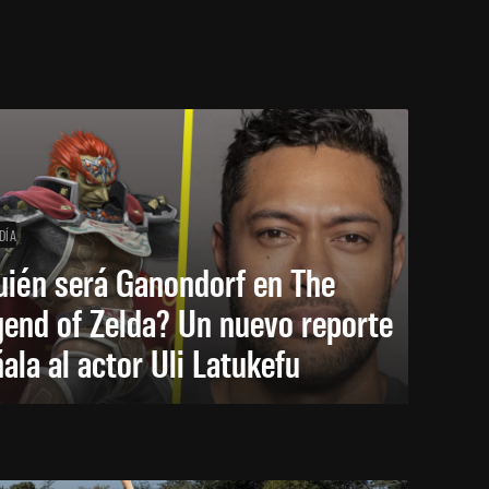
DÍA
uién será Ganondorf en The
end of Zelda? Un nuevo reporte
ala al actor Uli Latukefu