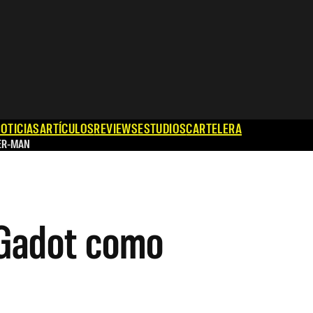
OTICIAS
ARTÍCULOS
REVIEWS
ESTUDIOS
CARTELERA
ER-MAN
l Gadot como