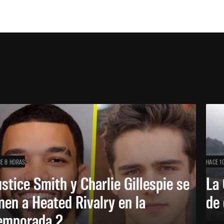
E 8 HORAS
HACE 1
ustice Smith y Charlie Gillespie se
La 
nen a Heated Rivalry en la
de 
emporada 2