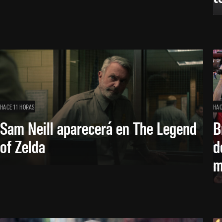
HACE 11 HORAS
HAC
Sam Neill aparecerá en The Legend
B
of Zelda
d
m