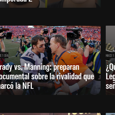
E 1 DÍA
HACE 1 
rady vs. Manning: preparan
¿Q
ocumental sobre la rivalidad que
Leg
arcó la NFL
señ