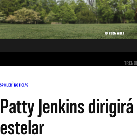
TREND
SPOILER
NOTICIAS
Patty Jenkins dirigir
estelar