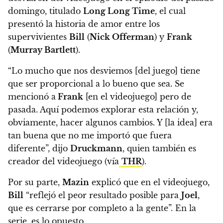
domingo,
titulado
Long Long Time
, el cual
presentó la historia de amor entre los
supervivientes
Bill
(
Nick Offerman
) y
Frank
(
Murray Bartlett
).
“Lo mucho que nos desviemos [del juego] tiene
que ser proporcional a lo bueno que sea. Se
mencionó a
Frank
[en el videojuego] pero de
pasada.
Aquí podemos explorar esta relación y,
obviamente, hacer algunos cambios. Y [la idea] era
tan buena que no me importó que fuera
diferente”
, dijo
Druckmann
, quien también es
creador del videojuego (vía
THR
).
Por su parte,
Mazin
explicó que en el videojuego,
Bill
“reflejó el peor resultado posible para
Joel
,
que es cerrarse por completo a la gente”. En la
serie, es lo opuesto.