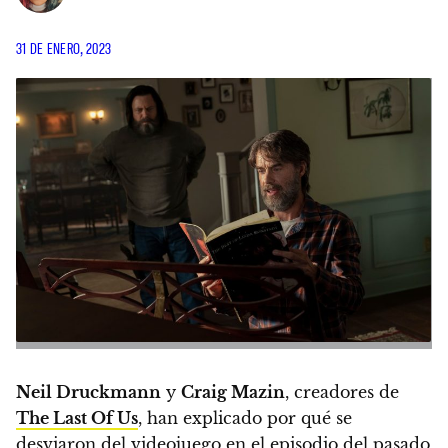
31 DE ENERO, 2023
Neil Druckmann
y
Craig Mazin
, creadores de
The Last Of Us
,
han explicado por qué se
desviaron del videojuego en el episodio del pasado