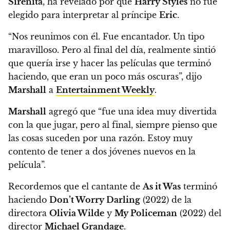
Sirenita
, ha revelado por qué
Harry Styles
no fue
elegido para interpretar al príncipe
Eric
.
“Nos reunimos con él. Fue encantador. Un tipo
maravilloso.
Pero al final del día, realmente sintió
que quería irse y hacer las películas que terminó
haciendo, que eran un poco más oscuras”
, dijo
Marshall
a
Entertainment Weekly
.
Marshall
agregó que “fue una idea muy divertida
con la que jugar, pero al final, siempre pienso que
las cosas suceden por una razón.
Estoy muy
contento de tener a dos jóvenes nuevos en la
película”.
Recordemos que el cantante de
As it Was
terminó
haciendo
Don’t Worry Darling
(2022) de la
directora
Olivia Wilde
y
My Policeman
(2022) del
director
Michael Grandage
.