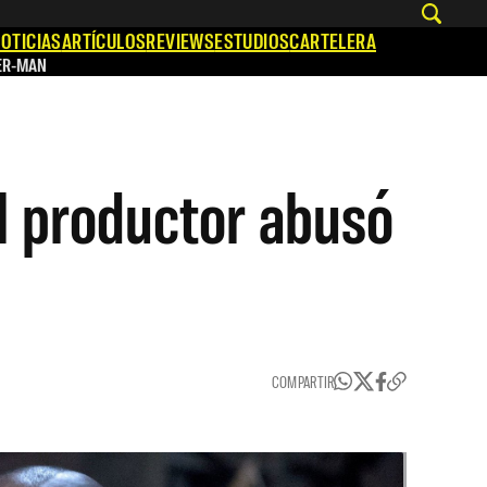
OTICIAS
ARTÍCULOS
REVIEWS
ESTUDIOS
CARTELERA
ER-MAN
El productor abusó
COMPARTIR