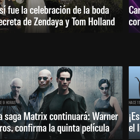
sí fue la celebración de la boda
Car
ecreta de Zendaya y Tom Holland
con
E 9 HORAS
HACE 1
a saga Matrix continuará: Warner
¡Es
ros. confirma la quinta película
el 