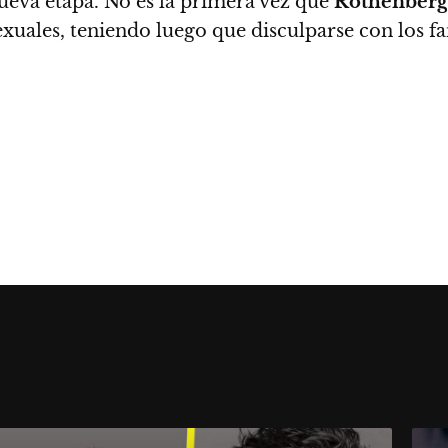
nueva etapa
. No es la primera vez que
Rothenberg
uales, teniendo luego que disculparse con los fa