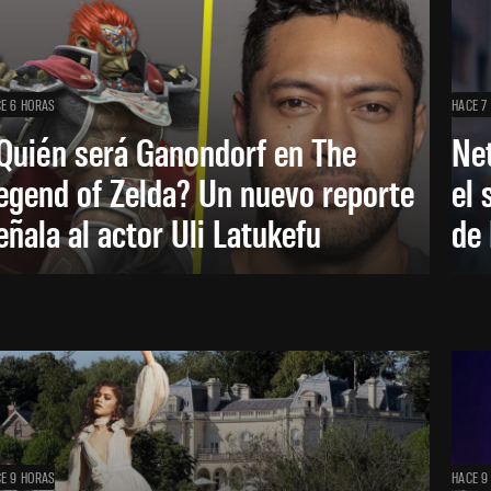
E 6 HORAS
HACE 7
Quién será Ganondorf en The
Net
egend of Zelda? Un nuevo reporte
el 
eñala al actor Uli Latukefu
de 
E 9 HORAS
HACE 9