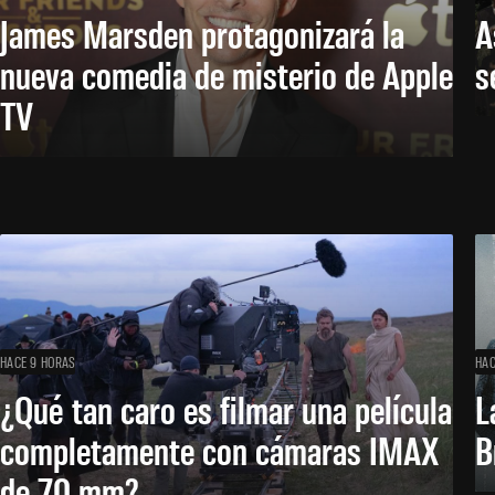
James Marsden protagonizará la
A
nueva comedia de misterio de Apple
s
TV
HACE 9 HORAS
HAC
¿Qué tan caro es filmar una película
L
completamente con cámaras IMAX
B
de 70 mm?