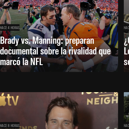
HACE 4 HORAS
HAC
Brady vs. Manning: preparan
¿
documental sobre la rivalidad que
L
marcó la NFL
s
HACE 8 HORAS
HAC