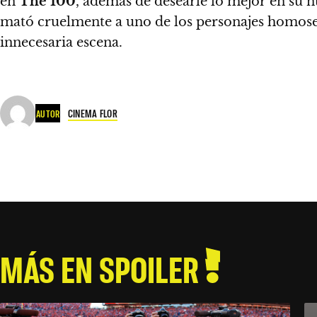
en
The 100
, además de desearle lo mejor en su 
mató cruelmente a uno de los personajes homosex
innecesaria escena.
CINEMA FLOR
AUTOR
MÁS EN SPOILER