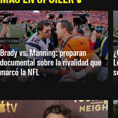
HACE 14 HORAS
HAC
Brady vs. Manning: preparan
¿
documental sobre la rivalidad que
L
marcó la NFL
s