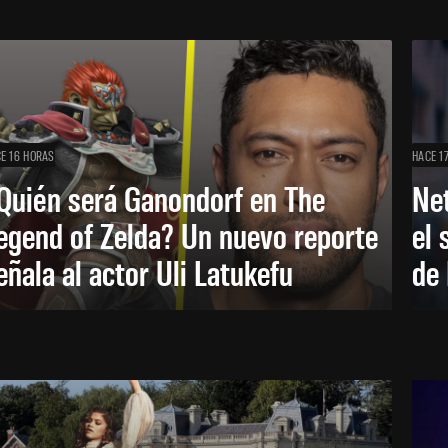
E 16 HORAS
HACE 1
Quién será Ganondorf en The
Net
egend of Zelda? Un nuevo reporte
el 
eñala al actor Uli Latukefu
de 