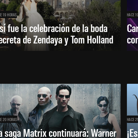
E 19 HORAS
HACE 1
sí fue la celebración de la boda
Car
ecreta de Zendaya y Tom Holland
con
E 20 HORAS
HACE 2
a saga Matrix continuará: Warner
¡Es