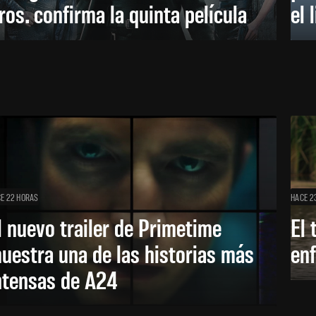
ros. confirma la quinta película
el 
E 22 HORAS
HACE 2
l nuevo trailer de Primetime
El 
uestra una de las historias más
enf
ntensas de A24