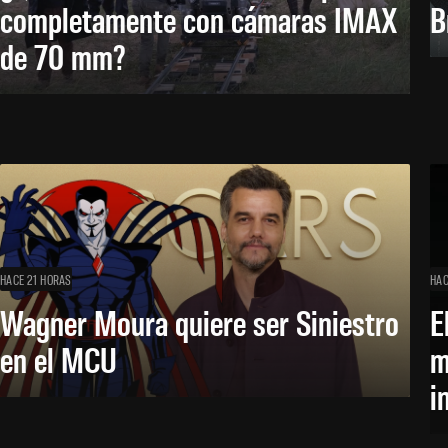
completamente con cámaras IMAX
B
de 70 mm?
HACE 21 HORAS
HAC
Wagner Moura quiere ser Siniestro
E
en el MCU
m
i