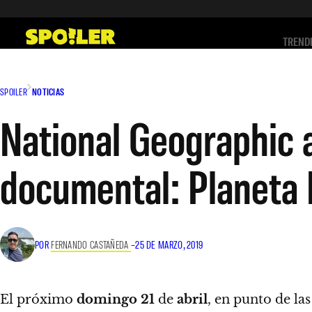
Saltar
al
TREND
contenido
SPOILER
NOTICIAS
National Geographic a
documental: Planeta 
POR
FERNANDO CASTAÑEDA
–
25 DE MARZO, 2019
El próximo
domingo 21
de
abril
, en punto de la