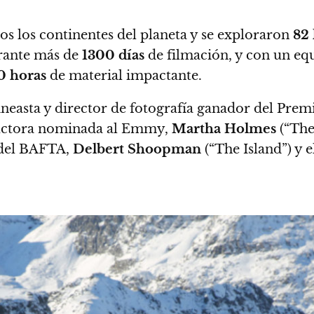
dos los continentes del planeta y se exploraron
82 
rante más de
1300 días
de filmación, y con un eq
0 horas
de material impactante.
cineasta y director de fotografía ganador del Pre
ductora nominada al Emmy,
Martha Holmes
(“The
r del BAFTA,
Delbert Shoopman
(“The Island”) y 