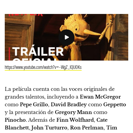
https://www.youtube.com/watch?v=-WgZ_IQU0Ks
La película cuenta con las voces originales de
grandes talentos, incluyendo a
Ewan McGregor
como
Pepe Grillo
,
David Bradley
como
Geppetto
y la presentación de
Gregory Mann
como
Pinocho
. Además de
Finn Wolfhard
,
Cate
Blanchett
,
John Turturro
,
Ron Perlman
,
Tim