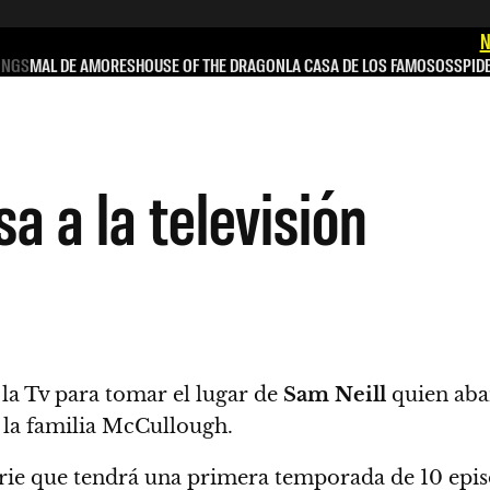
N
INGS
MAL DE AMORES
HOUSE OF THE DRAGON
LA CASA DE LOS FAMOSOS
SPID
a a la televisión
la Tv
para tomar el lugar de
Sam Neill
quien aba
e la familia McCullough.
serie que tendrá una primera temporada de 10 epi