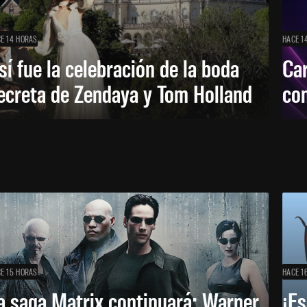
E 14 HORAS
HACE 1
sí fue la celebración de la boda
Car
ecreta de Zendaya y Tom Holland
con
E 15 HORAS
HACE 1
a saga Matrix continuará: Warner
¡Es