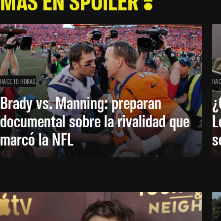
MÁS EN SPOILER
HACE 10 HORAS
HAC
Brady vs. Manning: preparan
¿
documental sobre la rivalidad que
L
marcó la NFL
s