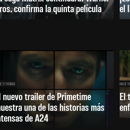
ros. confirma la quinta película
el 
E 17 HORAS
HACE 1
l nuevo trailer de Primetime
El 
uestra una de las historias más
enf
ntensas de A24