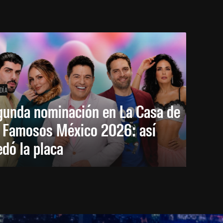
DÍA
gunda nominación en La Casa de
s Famosos México 2026: así
dó la placa