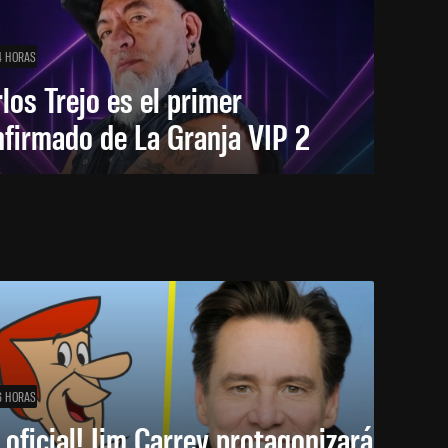
4 HORAS
los Trejo es el primer
firmado de La Granja VIP 2
6 HORAS
 oficial! Jim Carrey protagonizará