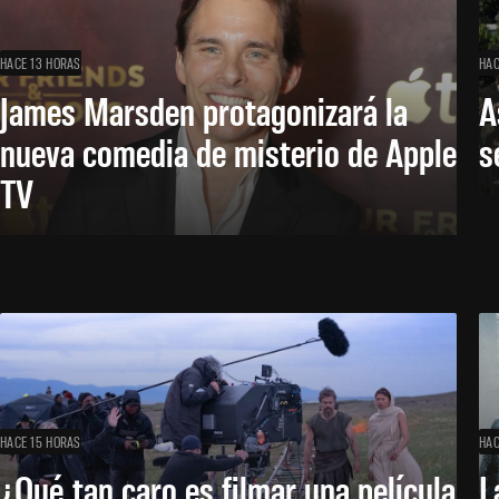
HACE 13 HORAS
HAC
James Marsden protagonizará la
A
nueva comedia de misterio de Apple
s
TV
HACE 15 HORAS
HAC
¿Qué tan caro es filmar una película
L