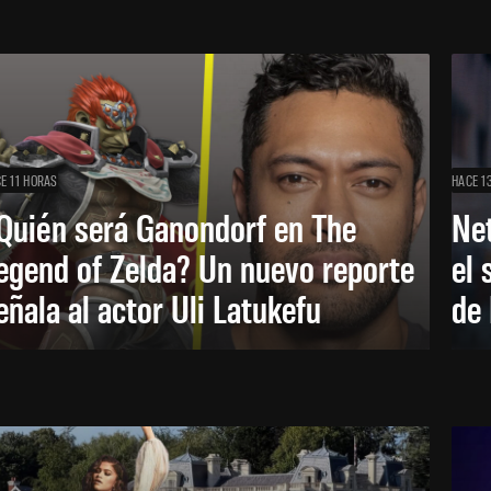
E 11 HORAS
HACE 1
Quién será Ganondorf en The
Net
egend of Zelda? Un nuevo reporte
el 
eñala al actor Uli Latukefu
de 