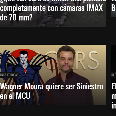
completamente con cámaras IMAX
B
de 70 mm?
HACE 17 HORAS
HAC
Wagner Moura quiere ser Siniestro
E
en el MCU
m
i