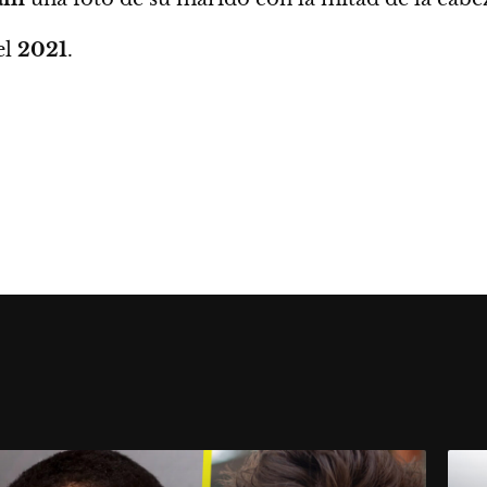
el
2021
.