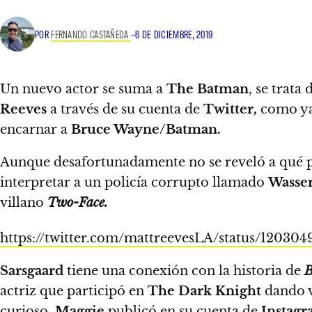
POR
FERNANDO CASTAÑEDA
–
6 DE DICIEMBRE, 2019
Un nuevo actor se suma a
The Batman
, se trata
Reeves
a través de su cuenta de
Twitter,
como ya
encarnar a
Bruce Wayne/Batman.
Aunque desafortunadamente no se reveló a qué pe
interpretar a un policía corrupto llamado
Wasse
villano
Two-Face.
https://twitter.com/mattreevesLA/status/12030
Sarsgaard
tiene una conexión con la historia de
actriz que participó en
The Dark Knight
dando 
curioso,
Maggie
publicó en su cuenta de
Instag