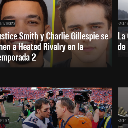
E 17 HORAS
HACE 1
ustice Smith y Charlie Gillespie se
La 
nen a Heated Rivalry en la
de 
emporada 2
E 1 DÍA
HACE 1 