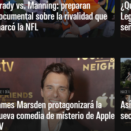
rady vs. Manning: preparan
¿Q
ocumental sobre la rivalidad que
Leg
arcó la NFL
señ
E 1 DÍA
HACE 1 
ames Marsden protagonizará la
Así
ueva comedia de misterio de Apple
se
V