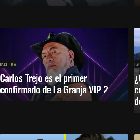
HACE 1 DÍA
HAC
Carlos Trejo es el primer
¿
confirmado de La Granja VIP 2
c
d