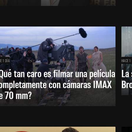
E 1 DÍA
HACE 1 
Qué tan caro es filmar una película
La 
ompletamente con cámaras IMAX
Bro
e 70 mm?