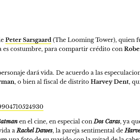
 de
Peter Sarsgaard
(The Looming Tower), quien fu
 es costumbre, para compartir crédito con
Rober
rsonaje dará vida. De acuerdo a las especulacio
rman
, o bien al fiscal de distrito
Harvey Dent
, q
49904710524930
Batman
en el cine, en especial con
Dos Caras
, ya qu
vida a
Rachel Dawes
, la pareja sentimental de
Harve
ram
una foto de su marido con la mitad de la cabe