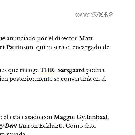
COMPARTIR
e anunciado por el director
Matt
t Pattinson
, quien será el encargado de
nes que recoge
THR
,
Sarsgaard
podría
uien posteriormente se convertiría en el
e él está casado con
Maggie Gyllenhaal
,
y Dent
(Aaron Eckhart).
Como dato
za rapada.