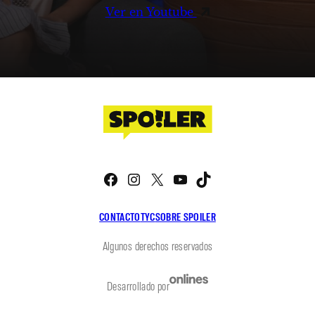
Ver en Youtube
Facebook
Instagram
X
YouTube
TikTok
CONTACTO
TYC
SOBRE SPOILER
Algunos derechos reservados
Desarrollado por