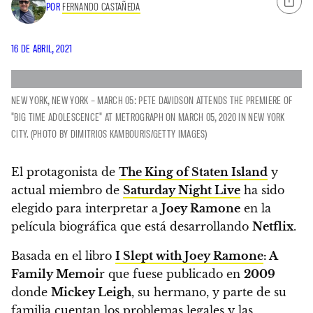
POR
FERNANDO CASTAÑEDA
16 DE ABRIL, 2021
NEW YORK, NEW YORK – MARCH 05: PETE DAVIDSON ATTENDS THE PREMIERE OF
"BIG TIME ADOLESCENCE" AT METROGRAPH ON MARCH 05, 2020 IN NEW YORK
CITY. (PHOTO BY DIMITRIOS KAMBOURIS/GETTY IMAGES)
El protagonista de
The King of Staten Island
y
actual miembro de
Saturday Night Live
ha sido
elegido para interpretar a
Joey Ramone
en la
película biográfica que está desarrollando
Netflix
.
Basada en el libro
I Slept with Joey Ramone
: A
Family Memoi
r que fuese publicado en
2009
donde
Mickey Leigh
, su hermano, y parte de su
familia cuentan los problemas legales y las