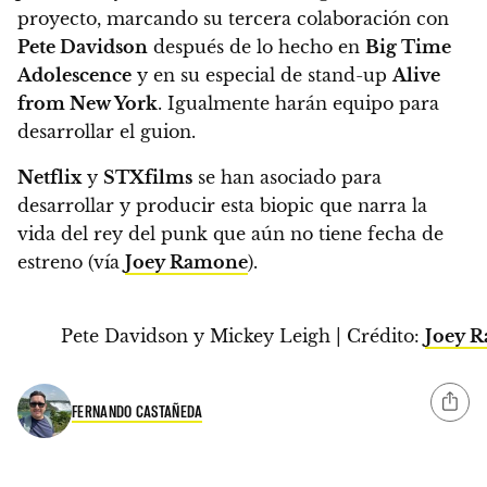
proyecto, marcando su tercera colaboración con
Pete Davidson
después de lo hecho en
Big Time
Adolescence
y en su especial de stand-up
Alive
from New York
.
Igualmente harán equipo para
desarrollar el guion.
Netflix
y
STXfilms
se han asociado para
desarrollar y producir esta biopic que narra la
vida del rey del punk que aún no tiene fecha de
estreno (vía
Joey Ramone
).
Pete Davidson y Mickey Leigh | Crédito:
Joey 
FERNANDO CASTAÑEDA