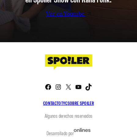
Ver en Youtube
Facebook
Instagram
X
YouTube
TikTok
CONTACTO
TYC
SOBRE SPOILER
Algunos derechos reservados
Desarrollado por