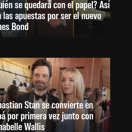
ién se quedará con el papel? Así
 las apuestas por ser el nuevo
mes Bond
DÍA
astian Stan se convierte en
á por primera vez junto con
abelle Wallis