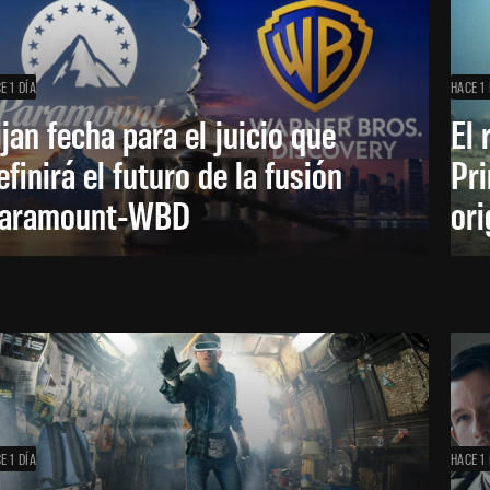
E 1 DÍA
HACE 1 
ijan fecha para el juicio que
El 
efinirá el futuro de la fusión
Pri
aramount-WBD
ori
E 1 DÍA
HACE 1 