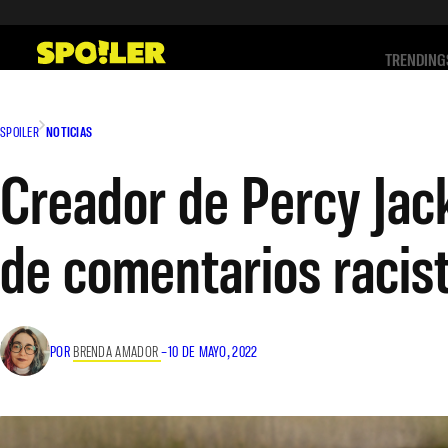
Saltar
al
TRENDING
contenido
SPOILER
NOTICIAS
Creador de Percy Jack
de comentarios racis
POR
BRENDA AMADOR
–
10 DE MAYO, 2022