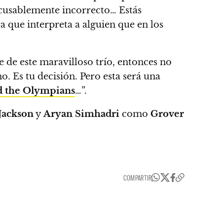
excusablemente incorrecto…
Estás
a que interpreta a alguien que en los
je de este maravilloso trío, entonces no
o. Es tu decisión. Pero esta será una
d the Olympians
…”.
Jackson
y
Aryan Simhadri
como
Grover
COMPARTIR