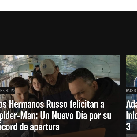
E 5 HORAS
HACE 6
os Hermanos Russo felicitan a
Ada
pider-Man: Un Nuevo Día por su
ini
écord de apertura
3