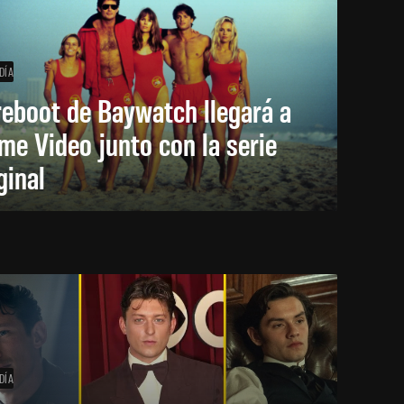
DÍA
reboot de Baywatch llegará a
me Video junto con la serie
ginal
DÍA