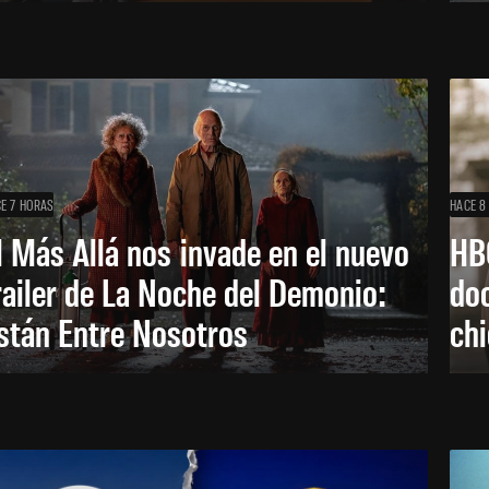
E 7 HORAS
HACE 8
l Más Allá nos invade en el nuevo
HB
railer de La Noche del Demonio:
do
stán Entre Nosotros
ch