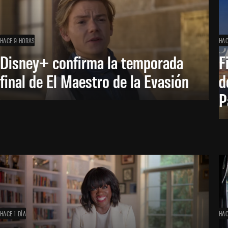
HACE 9 HORAS
HAC
Disney+ confirma la temporada
F
final de El Maestro de la Evasión
d
P
HACE 1 DÍA
HAC