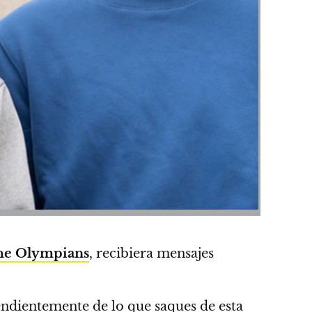
the Olympians
,
recibiera mensajes
endientemente de lo que saques de esta