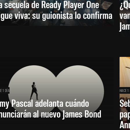
a secuela de Ready Player One
¿Qu
igue viva: su guionista lo confirma
van
Ja
E 1 DÍA
HACE 1 
my Pascal adelanta cuándo
Seb
nunciarán al nuevo James Bond
pap
Ann