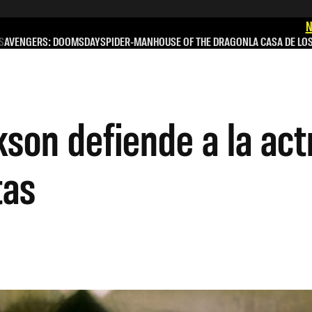
N
S
AVENGERS: DOOMSDAY
SPIDER-MAN
HOUSE OF THE DRAGON
LA CASA DE LO
son defiende a la actr
tas