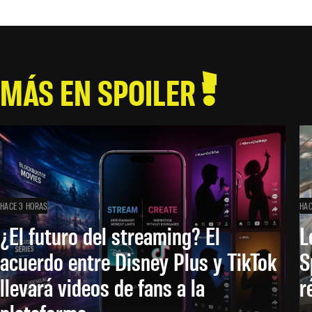
MÁS EN SPOILER
HACE 3 HORAS
HAC
¿El futuro del streaming? El
L
acuerdo entre Disney Plus y TikTok
S
llevará videos de fans a la
r