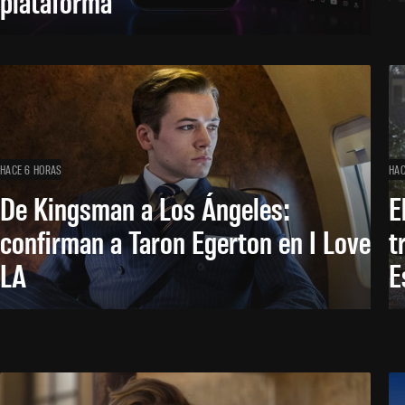
plataforma
HACE 6 HORAS
HAC
De Kingsman a Los Ángeles:
E
confirman a Taron Egerton en I Love
t
LA
E