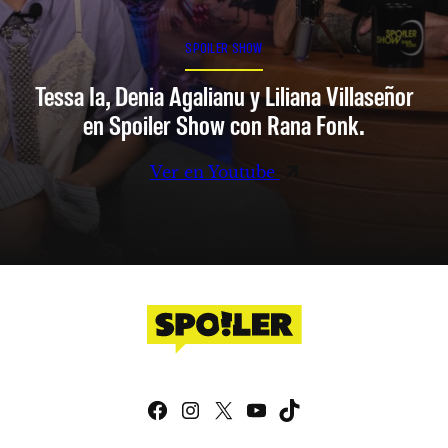
SPOILER SHOW
Tessa Ia, Denia Agalianu y Liliana Villaseñor
en Spoiler Show con Rana Fonk.
Ver en Youtube
Facebook
Instagram
X
YouTube
TikTok