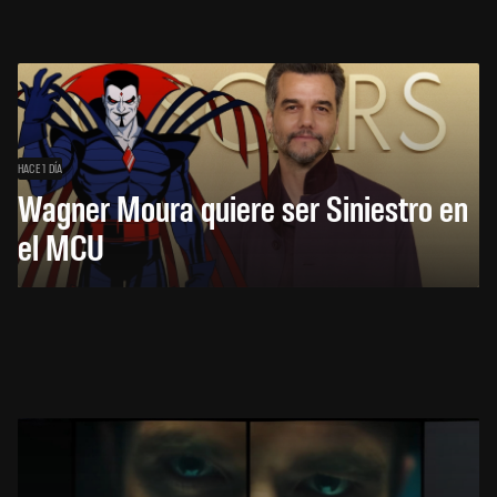
HACE 1 DÍA
Wagner Moura quiere ser Siniestro en
el MCU