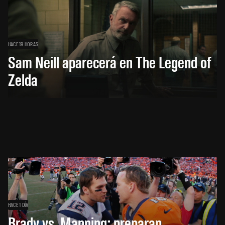
HACE 19 HORAS
Sam Neill aparecerá en The Legend of
Zelda
HACE 1 DÍA
Brady vs. Manning: preparan