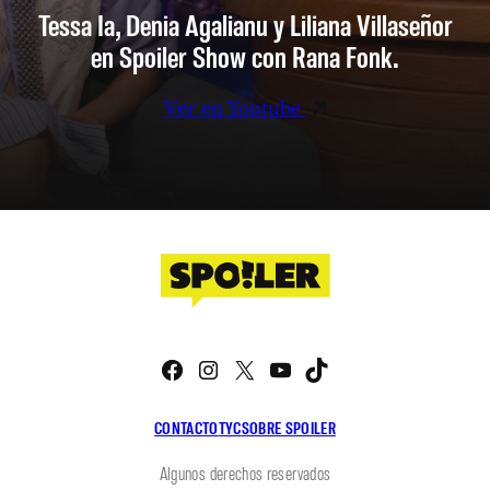
Tessa Ia, Denia Agalianu y Liliana Villaseñor
en Spoiler Show con Rana Fonk.
Ver en Youtube
Facebook
Instagram
X
YouTube
TikTok
CONTACTO
TYC
SOBRE SPOILER
Algunos derechos reservados