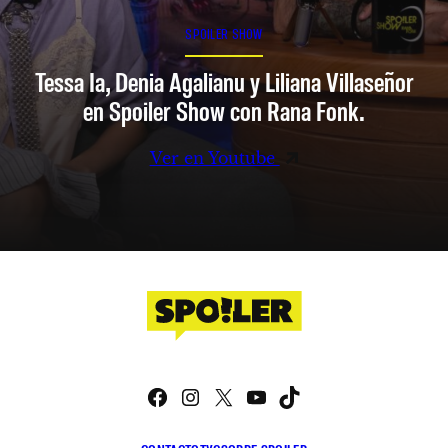
SPOILER SHOW
Tessa Ia, Denia Agalianu y Liliana Villaseñor
en Spoiler Show con Rana Fonk.
Ver en Youtube
Facebook
Instagram
X
YouTube
TikTok