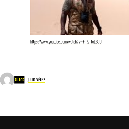
https://www.youtube.com/watch?v=FlRs-toL6pU
JULIO VÉLEZ
AUTOR