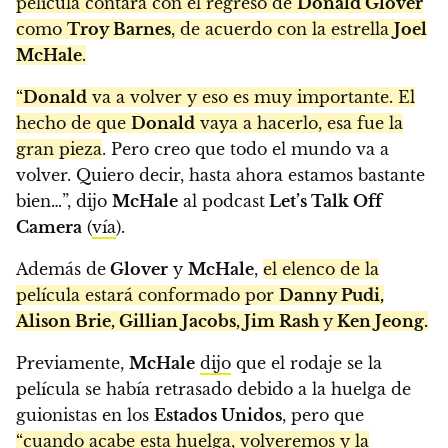
película contará con el regreso de
Donald Glover
como
Troy Barnes
, de acuerdo con la estrella
Joel
McHale
.
“
Donald
va a volver y eso es muy importante. El
hecho de que
Donald
vaya a hacerlo, esa fue la
gran pieza
. Pero creo que todo el mundo va a
volver. Quiero decir, hasta ahora estamos bastante
bien…”, dijo
McHale
al podcast
Let’s Talk Off
Camera
(
vía
).
Además de
Glover
y
McHale
,
el elenco de la
película estará conformado por
Danny Pudi,
Alison Brie, Gillian Jacobs, Jim Rash
y
Ken Jeong.
Previamente,
McHale
dijo
que el rodaje se la
película se había retrasado debido a la huelga de
guionistas en los
Estados Unidos
, pero que
“cuando acabe esta huelga, volveremos y la