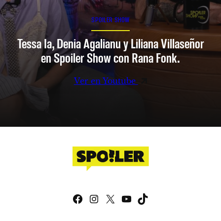
SPOILER SHOW
Tessa Ia, Denia Agalianu y Liliana Villaseñor
en Spoiler Show con Rana Fonk.
Ver en Youtube
Facebook
Instagram
X
YouTube
TikTok