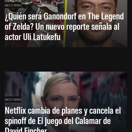
HACE 3 HORAS
¿Quién será Ganondorf en The Legend
of Zelda? Un nuevo reporte señala al
actor Uli Latukefu
HACE 5 HORAS
Netflix cambia de planes y cancela el
spinoff de El Juego del Calamar de
David Fincher