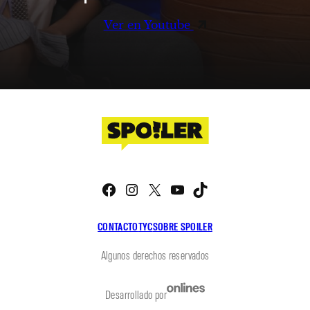
Ver en Youtube
Facebook
Instagram
X
YouTube
TikTok
CONTACTO
TYC
SOBRE SPOILER
Algunos derechos reservados
Desarrollado por