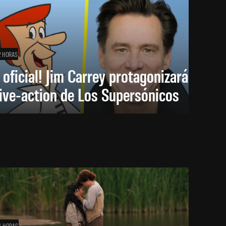
2 HORAS
 oficial! Jim Carrey protagonizará
live-action de Los Supersónicos
4 HORAS