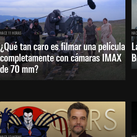
HACE 11 HORAS
HAC
¿Qué tan caro es filmar una película
L
completamente con cámaras IMAX
B
de 70 mm?
HACE 12 HORAS
HAC