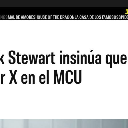
N
INGS
MAL DE AMORES
HOUSE OF THE DRAGON
LA CASA DE LOS FAMOSOS
SPID
k Stewart insinúa que
or X en el MCU