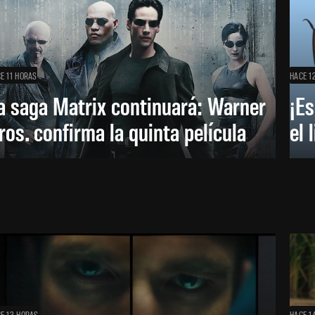
E 11 HORAS
HACE 1
a saga Matrix continuará: Warner
¡Es
ros. confirma la quinta película
el 
E 13 HORAS
HACE 1