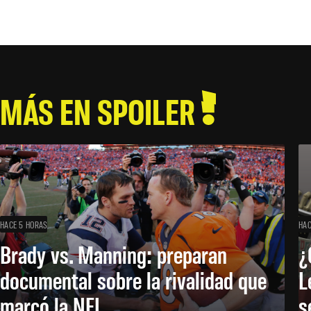
MÁS EN SPOILER
HACE 5 HORAS
HAC
Brady vs. Manning: preparan
¿
documental sobre la rivalidad que
L
marcó la NFL
s