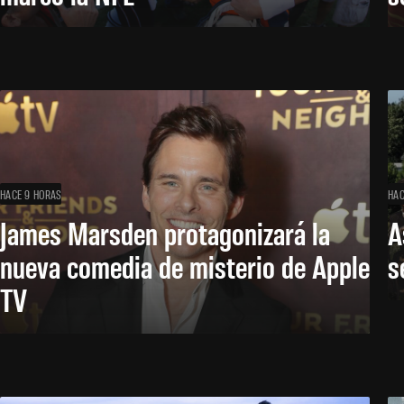
HACE 9 HORAS
HAC
James Marsden protagonizará la
A
nueva comedia de misterio de Apple
s
TV