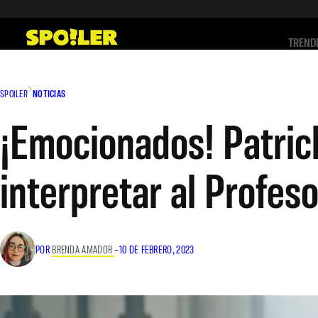
Saltar
al
TREND
contenido
SPOILER
NOTICIAS
¡Emocionados! Patric
interpretar al Profes
POR
BRENDA AMADOR
–
10 DE FEBRERO, 2023