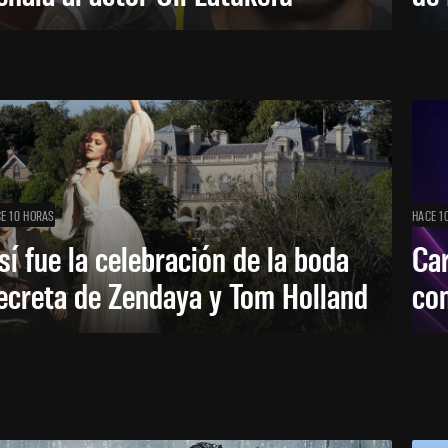
E 10 HORAS
HACE 1
sí fue la celebración de la boda
Car
ecreta de Zendaya y Tom Holland
con