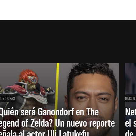
E 7 HORAS
HACE 8
Quién será Ganondorf en The
Net
egend of Zelda? Un nuevo reporte
el 
eñala al actor Uli Latukefu
de 