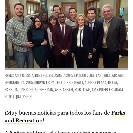
PARKS AND RECREATION (NBC) SEASON 7, 2015 EPISODE: ONE LAST RIDE AIRDATE:
FEBRUARY 24, 2015 SHOWN FROM LEFT: CHRIS PRATT, AUBREY PLAZA, RETTA,
RASHIDA JONES, NICK OFFERMAN, AZIZ ANSARI, ROB LOWE, AMY POEHLER, ADAM
SCOTT, JIM O'HEIR
¡Muy buenas noticias para todos los fans de
Parks
and Recreation
!
A
5 años
del final,
el elenco volverá a reunirse