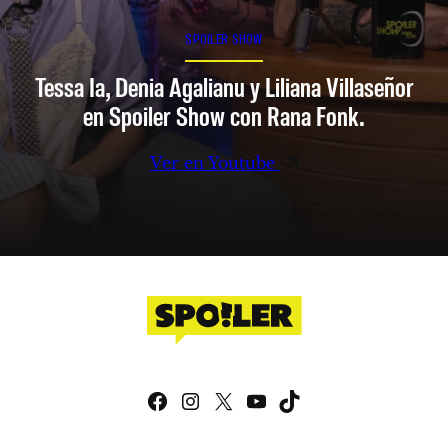
SPOILER SHOW
Tessa Ia, Denia Agalianu y Liliana Villaseñor
en Spoiler Show con Rana Fonk.
Ver en Youtube
Facebook
Instagram
X
YouTube
TikTok