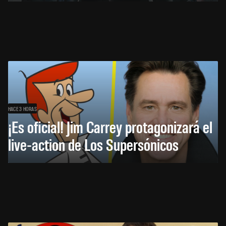
HACE 3 HORAS
¡Es oficial! Jim Carrey protagonizará el
live-action de Los Supersónicos