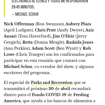
ELECTRÓNICO AL ELENCO Y TODOS ME RESPONDIERON
EN 45 MINUTOS.
— MICHAEL SCHUR
Nick Offerman
(Ron Swanson),
Aubrey Plaza
(April Ludgate),
Chris Pratt
(Andy Dwyer),
Aziz
Ansari
(Tom Haverford),
Jim O’Heir
(Jerry
Gergich),
Retta
(Donna Meagle),
Rashida Jones
(Ann Perkins),
Adam Scott
(Ben Wyatt) y
Rob
Lowe
(Chris Traeger) son los confirmados para
participar en esta reunión que contará con
Michael Schur
, co-creador del show, y algunos
escritores del programa.
El especial de
Parks and Recreation
que se
transmitirá el próximo
30
de
abril
recaudará
dinero para el
Fondo COVID-19
de
Feeding
America
, que ayuda a los bancos de alimentos a