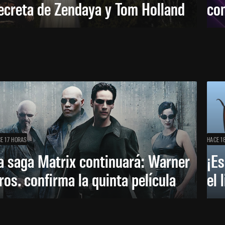
ecreta de Zendaya y Tom Holland
con
E 17 HORAS
HACE 1
a saga Matrix continuará: Warner
¡Es
ros. confirma la quinta película
el 