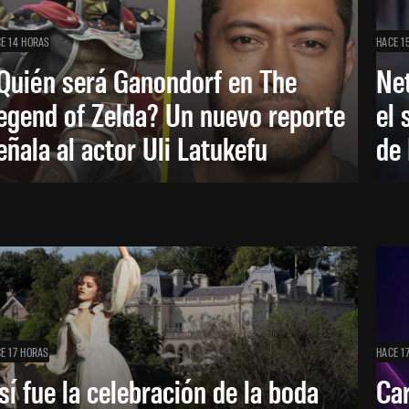
E 14 HORAS
HACE 1
Quién será Ganondorf en The
Net
egend of Zelda? Un nuevo reporte
el 
eñala al actor Uli Latukefu
de 
E 17 HORAS
HACE 1
sí fue la celebración de la boda
Car