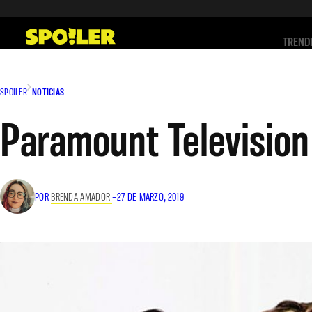
Saltar
al
TREND
contenido
SPOILER
NOTICIAS
Paramount Television 
POR
BRENDA AMADOR
–
27 DE MARZO, 2019