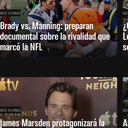
HACE 12 HORAS
HAC
Brady vs. Manning: preparan
¿
documental sobre la rivalidad que
L
marcó la NFL
s
HACE 16 HORAS
HAC
James Marsden protagonizará la
A