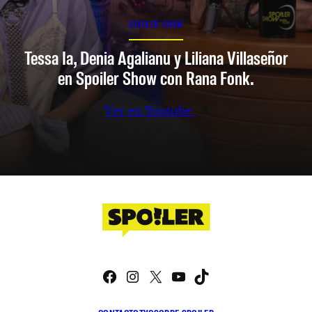
SPOILER SHOW
Tessa Ia, Denia Agalianu y Liliana Villaseñor
en Spoiler Show con Rana Fonk.
Ver en Youtube
Facebook
Instagram
X
YouTube
TikTok