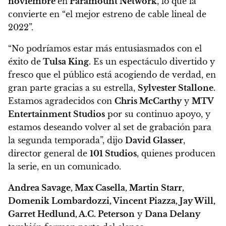
noviembre
en
Paramount Network
, lo que la
convierte en “el mejor estreno de cable lineal de
2022”.
“No podríamos estar más entusiasmados con el
éxito de
Tulsa King
. Es un espectáculo divertido y
fresco que el público está acogiendo de verdad, en
gran parte gracias a su estrella,
Sylvester Stallone
.
Estamos agradecidos con
Chris McCarthy
y
MTV
Entertainment Studios
por su continuo apoyo, y
estamos deseando volver al set de grabación para
la segunda temporada”, dijo
David Glasser
,
director general de
101 Studios
, quienes producen
la serie, en un comunicado.
Andrea Savage, Max Casella, Martin Starr,
Domenik Lombardozzi, Vincent Piazza, Jay Will,
Garret Hedlund, A.C. Peterson
y
Dana Delany