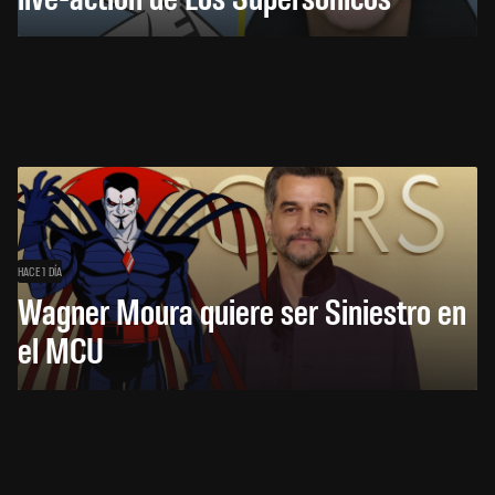
HACE 1 DÍA
Wagner Moura quiere ser Siniestro en
el MCU