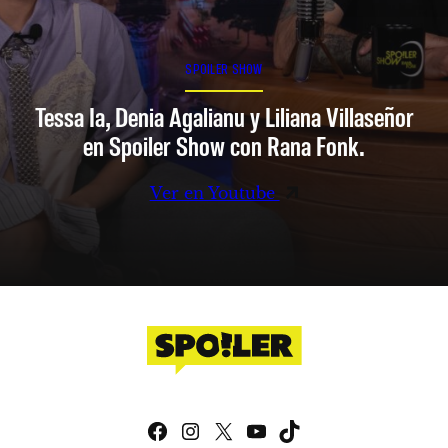
SPOILER SHOW
Tessa Ia, Denia Agalianu y Liliana Villaseñor
en Spoiler Show con Rana Fonk.
Ver en Youtube
Facebook
Instagram
X
YouTube
TikTok