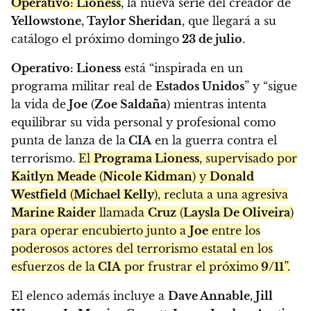
Operativo: Lioness
, la nueva serie del creador de
Yellowstone
,
Taylor Sheridan
, que llegará a su
catálogo el próximo domingo
23 de julio
.
Operativo: Lioness
está “inspirada en un
programa militar real de
Estados Unidos
” y “sigue
la vida de
Joe
(
Zoe Saldaña
) mientras intenta
equilibrar su vida personal y profesional como
punta de lanza de la
CIA
en la guerra contra el
terrorismo.
El
Programa Lioness
, supervisado por
Kaitlyn Meade
(
Nicole Kidman
) y
Donald
Westfield
(
Michael Kelly
), recluta a una agresiva
Marine Raider
llamada
Cruz
(
Laysla De Oliveira
)
para operar encubierto junto a
Joe
entre los
poderosos actores del terrorismo estatal en los
esfuerzos de la
CIA
por frustrar el próximo
9/11
”.
El elenco además incluye a
Dave Annable, Jill