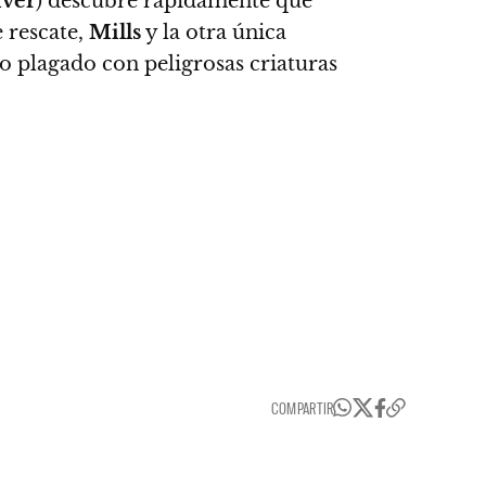
ver
) descubre rápidamente que
 rescate,
Mills
y la otra única
io plagado con peligrosas criaturas
COMPARTIR