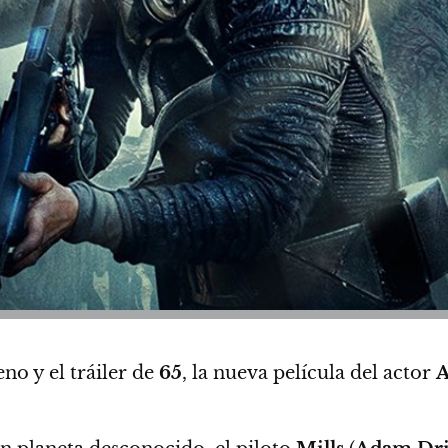
no y el tráiler de
65
, la nueva película del actor
A