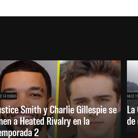
E 14 HORAS
HACE 1
ustice Smith y Charlie Gillespie se
La 
nen a Heated Rivalry en la
de 
emporada 2