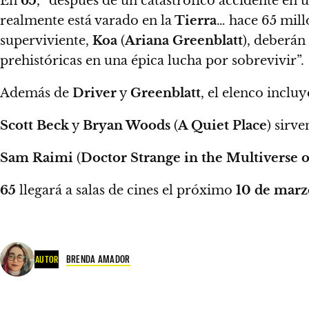
En
65
, “después de un catastrófico accidente en 
realmente está varado en la
Tierra
… hace 65 mill
superviviente,
Koa
(
Ariana Greenblatt
), deberán
prehistóricas en una épica lucha por sobrevivir”.
Además de
Driver
y
Greenblatt
, el elenco inclu
Scott Beck
y
Bryan Woods
(
A Quiet Place
) sirv
Sam Raimi
(
Doctor Strange in the Multiverse 
65
llegará a salas de cines el próximo
10 de marz
BRENDA AMADOR
AUTOR