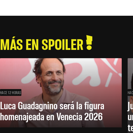
MÁS EN SPOILER
HACE 12 HORAS
HAC
Luca Guadagnino será la figura
J
homenajeada en Venecia 2026
u
t