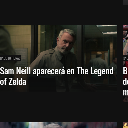
HACE 16 HORAS
HAC
Sam Neill aparecerá en The Legend
B
of Zelda
d
m