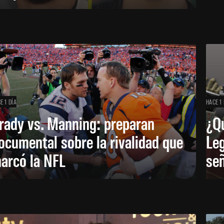
E 1 DÍA
HACE 1 
rady vs. Manning: preparan
¿Q
ocumental sobre la rivalidad que
Leg
arcó la NFL
señ