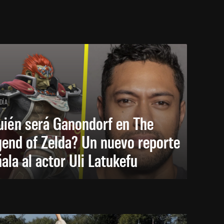
DÍA
uién será Ganondorf en The
end of Zelda? Un nuevo reporte
ala al actor Uli Latukefu