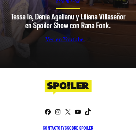
SPOILER SHOW
Tessa Ia, Denia Agalianu y Liliana Villaseñor
en Spoiler Show con Rana Fonk.
Ver en Youtube
Facebook
Instagram
X
YouTube
TikTok
CONTACTO
TYC
SOBRE SPOILER