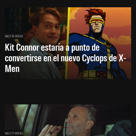
HACE 16 HORAS
Kit Connor estaría a punto de
convertirse en el nuevo Cyclops de X-
Men
HACE 17 HORAS