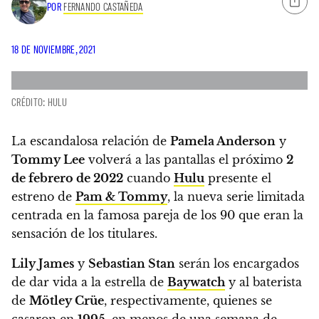
POR
FERNANDO CASTAÑEDA
18 DE NOVIEMBRE, 2021
CRÉDITO: HULU
La escandalosa relación de
Pamela Anderson
y
Tommy Lee
volverá a las pantallas el próximo
2
de febrero de 2022
cuando
Hulu
presente el
estreno de
Pam & Tommy
,
la nueva serie limitada
centrada en la famosa pareja de los 90 que eran la
sensación de los titulares.
Lily James
y
Sebastian Stan
serán los encargados
de dar vida a la estrella de
Baywatch
y al baterista
de
Mötley Crüe
, respectivamente, quienes se
casaron en
1995
, en menos de una semana de