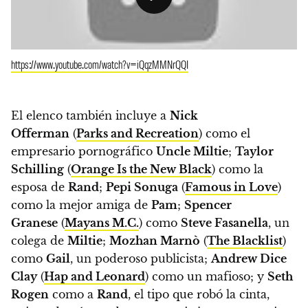
https://www.youtube.com/watch?v=iQqzMMNrQQI
El elenco también incluye a
Nick
Offerman
(
Parks and Recreation
) como el
empresario pornográfico
Uncle Miltie
;
Taylor
Schilling
(
Orange Is the New Black
) como la
esposa de
Rand
;
Pepi Sonuga
(
Famous in Love
)
como la mejor amiga de
Pam
;
Spencer
Granese
(
Mayans M.C.
) como
Steve Fasanella
, un
colega de
Miltie
;
Mozhan Marnò
(
The Blacklist
)
como
Gail
, un poderoso publicista;
Andrew Dice
Clay
(
Hap and Leonard
) como un mafioso;
y
Seth
Rogen
como a
Rand
, el tipo que robó la cinta,