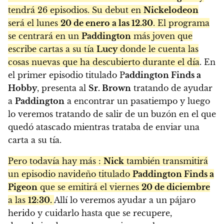
tendrá 26 episodios. Su debut en
Nickelodeon
será el lunes
20 de enero a las 12.30
. El programa
se centrará en un
Paddington
más joven que
escribe cartas a su tía
Lucy
donde le cuenta las
cosas nuevas que ha descubierto durante el día
. En
el primer episodio titulado P
addington Finds a
Hobby
, presenta al
Sr. Brown
tratando de ayudar
a
Paddington
a encontrar un pasatiempo y luego
lo veremos tratando de salir de un buzón en el que
quedó atascado mientras trataba de enviar una
carta a su tía.
Pero todavía hay más :
Nick
también transmitirá
un episodio navideño titulado
Paddington Finds a
Pigeon
que se emitirá el viernes
20 de diciembre
a las
12:30.
Allí lo veremos ayudar a un pájaro
herido y cuidarlo hasta que se recupere,