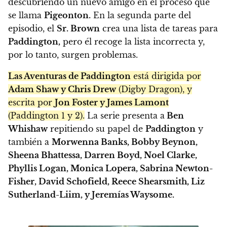
descubriendo un nuevo amigo en el proceso que
se llama
Pigeonton.
En la segunda parte del
episodio, el
Sr. Brown
crea una lista de tareas para
Paddington,
pero él recoge la lista incorrecta y,
por lo tanto, surgen problemas.
Las Aventuras de Paddington
está dirigida por
Adam Shaw y Chris Drew
(Digby Dragon), y
escrita por
Jon Foster y James Lamont
(Paddington 1 y 2).
La serie presenta a
Ben
Whishaw
repitiendo su papel de
Paddington
y
también a
Morwenna Banks, Bobby Beynon,
Sheena Bhattessa, Darren Boyd, Noel Clarke,
Phyllis Logan, Monica Lopera, Sabrina Newton-
Fisher, David Schofield, Reece Shearsmith, Liz
Sutherland-Liim, y Jeremías Waysome.