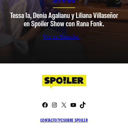
SPOILER SHOW
Tessa Ia, Denia Agalianu y Liliana Villaseñor
en Spoiler Show con Rana Fonk.
Ver en Youtube
Facebook
Instagram
X
YouTube
TikTok
CONTACTO
TYC
SOBRE SPOILER