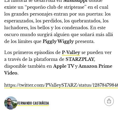
La historia se desarrolla en
Mississippi
donde
existe un ‘‘pequeño club de striptease’’ en el cual
los grandes personajes entran por sus puertas: los
esperanzados, los perdidos, los quebrantados, los
luchadores, los bellos y los condenados.
En este
oscuro mundo surgirá alguien que soñará más allá
de los límites que
Piggly Wiggly
presenta.
Los primeros episodios de
P-Valley
se pueden ver
a través de la plataforma de
STARZPLAY,
disponible también en
Apple TV
y
Amazon Prime
Video.
https://twitter.com/PValleySTARZ/status/128784798
FERNANDO CASTAÑEDA