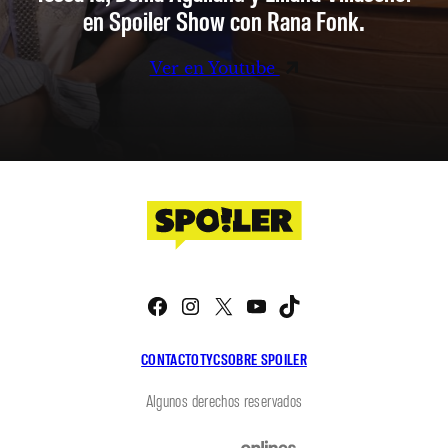
en Spoiler Show con Rana Fonk.
Ver en Youtube
Facebook
Instagram
X
YouTube
TikTok
CONTACTO
TYC
SOBRE SPOILER
Algunos derechos reservados