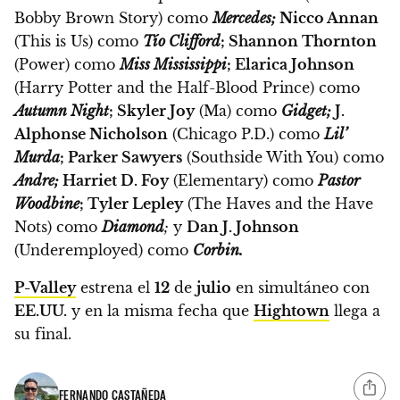
Bobby Brown Story) como
Mercedes;
Nicco Annan
(This is Us) como
Tío Clifford
; Shannon Thornton
(Power) como
Miss Mississippi
; Elarica Johnson
(Harry Potter and the Half-Blood Prince) como
Autumn Night
; Skyler Joy
(Ma) como
Gidget;
J.
Alphonse Nicholson
(Chicago P.D.) como
Lil’
Murda
; Parker Sawyers
(Southside With You) como
Andre;
Harriet D. Foy
(Elementary) como
Pastor
Woodbine
; Tyler Lepley
(The Haves and the Have
Nots) como
Diamond
;
y
Dan J. Johnson
(Underemployed) como
Corbin.
P-Valley
estrena el
12
de
julio
en simultáneo con
EE.UU.
y en la misma fecha que
Hightown
llega a
su final.
FERNANDO CASTAÑEDA