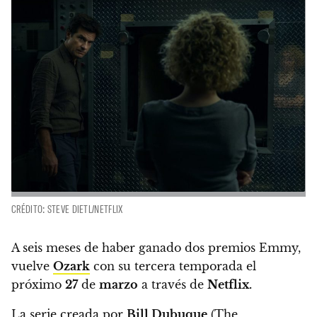
CRÉDITO: STEVE DIETL/NETFLIX
A seis meses de haber ganado dos premios Emmy,
vuelve
Ozark
con su tercera temporada el
próximo
27
de
marzo
a través de
Netflix.
La serie creada por
Bill Dubuque
(The