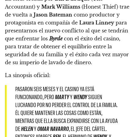
Accountant) y
Mark Williams
(Honest Thief) trae
de vuelta a
Jason Bateman
como productor y
protagonista en compañía de
Laura Linney
para
presentarnos
el nuevo conflicto al que se tendrán
que enfrentar los
Byrde
con el éxito del casino,
para tratar de obtener el equilibrio entre la
seguridad de su familia y el éxito cada vez mayor
de su imperio de lavado de dinero.
La sinopsis oficial:
PASARON SEIS MESES Y EL CASINO YA ESTÁ
FUNCIONANDO, PERO
MARTY
Y
WENDY
SIGUEN
LUCHANDO POR NO PERDER EL CONTROL DE LA FAMILIA.
ÉL QUIERE MANTENER LAS COSAS COMO ESTÁN,
MIENTRAS QUE ELLA BUSCA EXPANDIRSE CON LA AYUDA
DE
HELEN
Y
OMAR NAVARRO
, EL JEFE DEL CÁRTEL.
ENTONCES APARECE
BEN,
EL HERMANO DE
WENDY
, Y