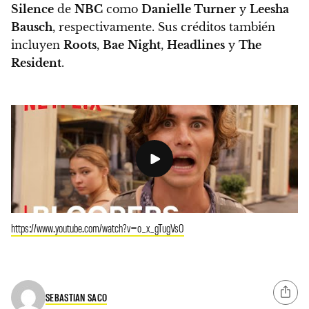
Silence
de
NBC
como
Danielle Turner
y
Leesha
Bausch
, respectivamente. Sus créditos también
incluyen
Roots
,
Bae
Night
,
Headlines
y
The
Resident
.
https://www.youtube.com/watch?v=o_x_gTugVs0
SEBASTIAN SACO