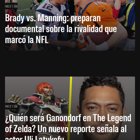
HACE 1 DÍA
Brady vs. Manning: preparan
documental sobre la rivalidad que
marcó la NFL
HACE 1 DÍA
¿Quién será Ganondorf en The Legend
of Zelda? Un nuevo reporte señala al
actor Uli Latukefu