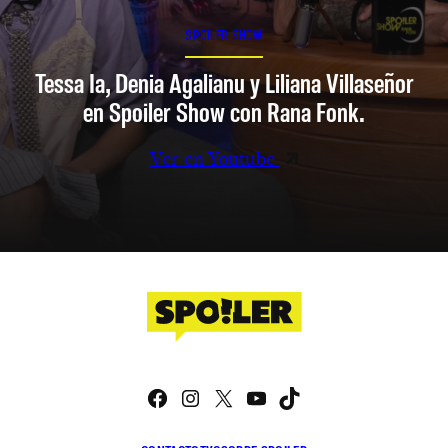
SPOILER SHOW
Tessa Ia, Denia Agalianu y Liliana Villaseñor
en Spoiler Show con Rana Fonk.
Ver en Youtube
Facebook
Instagram
X
YouTube
TikTok