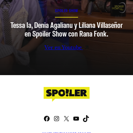
SPOILER SHOW
Tessa Ia, Denia Agalianu y Liliana Villaseñor
en Spoiler Show con Rana Fonk.
Ver en Youtube
Facebook
Instagram
X
YouTube
TikTok