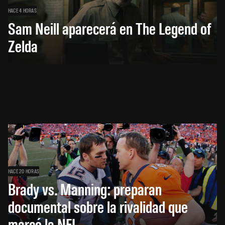
HACE 4 HORAS
Sam Neill aparecerá en The Legend of
Zelda
HACE 20 HORAS
Brady vs. Manning: preparan
documental sobre la rivalidad que
marcó la NFL