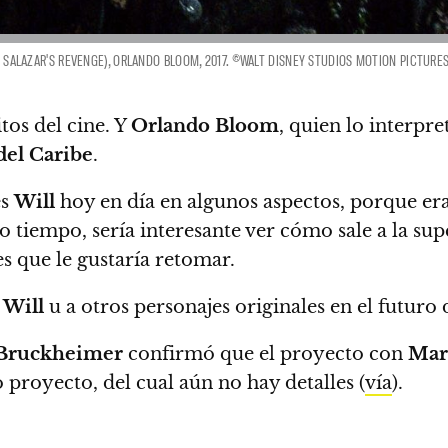
N: SALAZAR'S REVENGE), ORLANDO BLOOM, 2017. ©WALT DISNEY STUDIOS MOTION PICTUR
tos del cine.
Y
Orlando Bloom
, quien lo interpr
 del Caribe
.
es
Will
hoy en día en algunos aspectos, porque er
to tiempo,
sería interesante ver cómo sale a la sup
s que le gustaría retomar.
a
Will
u a otros personajes originales en el futuro 
 Bruckheimer
confirmó que el proyecto con
Mar
proyecto, del cual aún no hay detalles (
vía
).