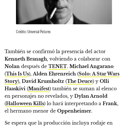
Crédito: Universal Pictures
También se confirmó la presencia del actor
Kenneth Branagh
, volviendo a colaborar con
Nolan
después de
TENET
.
Michael Angarano
(
This Is Us
),
Alden Ehrenreich
(
Solo: A Star Wars
Story
),
David Krumholtz
(
The Deuce
) y
Olli
Haaskivi
(
Manifest
) también se suman al elenco
en personajes no revelados, y
Dylan Arnold
(
Halloween Kills
) lo hará interpretando a
Frank
,
el hermano menor de
Oppenheimer
.
Se espera que la producción incluya rodaje en