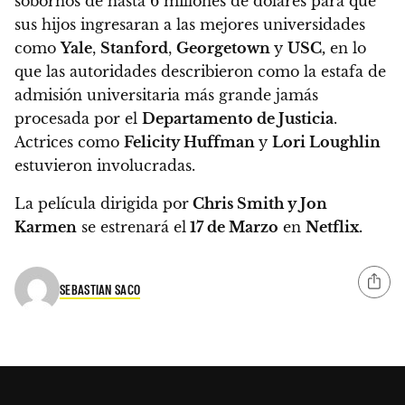
sobornos de hasta 6 millones de dólares para que
sus hijos ingresaran a las mejores universidades
como
Yale
,
Stanford
,
Georgetown
y
USC,
en lo
que las autoridades describieron como la estafa de
admisión universitaria más grande jamás
procesada por el
Departamento de Justicia
.
Actrices como
Felicity Huffman
y
Lori Loughlin
estuvieron involucradas.
La película dirigida por
Chris Smith y Jon
Karmen
se estrenará el
17 de Marzo
en
Netflix.
SEBASTIAN SACO