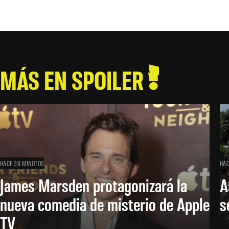
MÁS EN SPOILER
HACE 39 MINUTOS
HAC
James Marsden protagonizará la
A
nueva comedia de misterio de Apple
s
TV