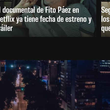
l documental de Fito Páez en
Se
etflix ya tiene fecha de estreno y
lo
ráiler
que