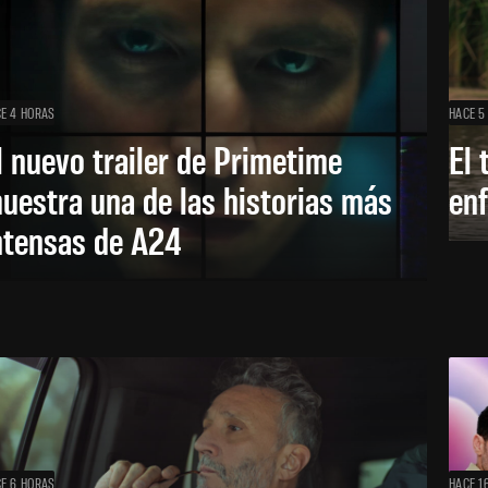
E 4 HORAS
HACE 5
l nuevo trailer de Primetime
El 
uestra una de las historias más
enf
ntensas de A24
E 6 HORAS
HACE 1