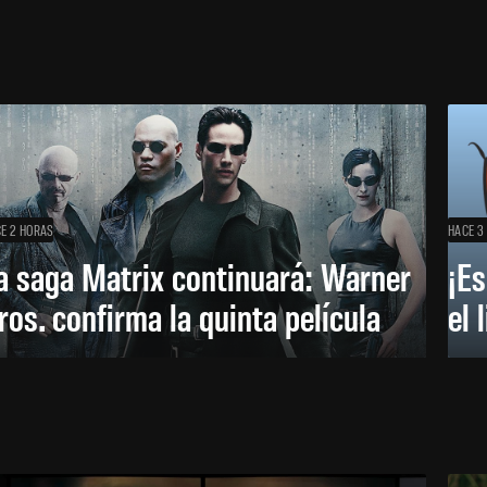
E 2 HORAS
HACE 3
a saga Matrix continuará: Warner
¡Es
ros. confirma la quinta película
el 