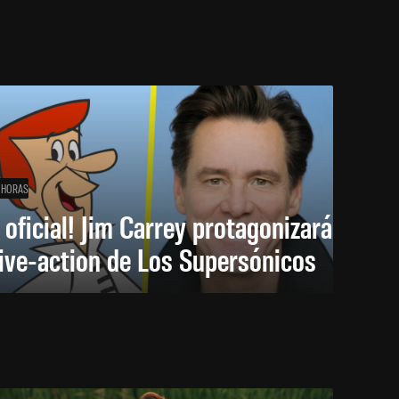
 HORAS
 oficial! Jim Carrey protagonizará
live-action de Los Supersónicos