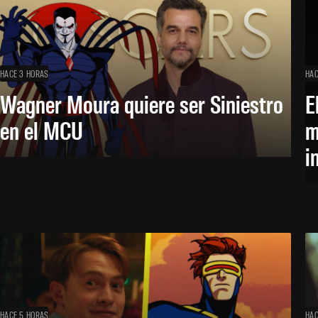
HACE 3 HORAS
HAC
Wagner Moura quiere ser Siniestro
E
en el MCU
m
i
HACE 5 HORAS
HAC