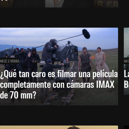
HACE 2 HORAS
HAC
¿Qué tan caro es filmar una película
L
completamente con cámaras IMAX
B
de 70 mm?