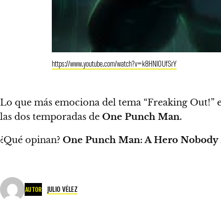
https://www.youtube.com/watch?v=k8HNI0UfSrY
Lo que más emociona del tema “Freaking Out!” es
las dos temporadas de
One Punch Man.
¿Qué opinan?
One Punch Man: A Hero Nobody
JULIO VÉLEZ
AUTOR