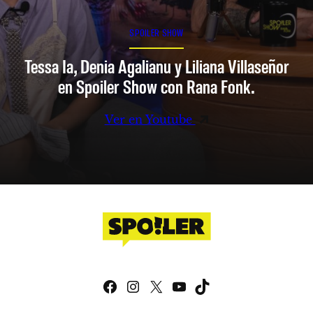
SPOILER SHOW
Tessa Ia, Denia Agalianu y Liliana Villaseñor
en Spoiler Show con Rana Fonk.
Ver en Youtube
Facebook
Instagram
X
YouTube
TikTok