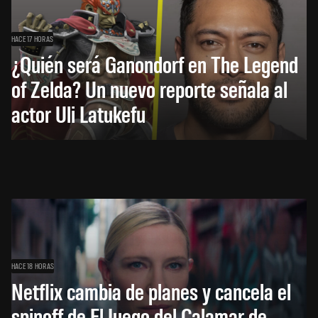
HACE 17 HORAS
¿Quién será Ganondorf en The Legend
of Zelda? Un nuevo reporte señala al
actor Uli Latukefu
HACE 18 HORAS
Netflix cambia de planes y cancela el
spinoff de El Juego del Calamar de