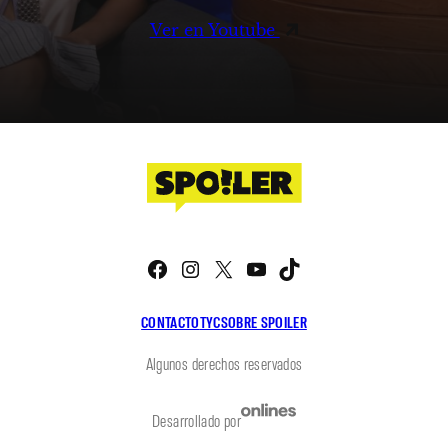
Ver en Youtube
Facebook
Instagram
X
YouTube
TikTok
CONTACTO
TYC
SOBRE SPOILER
Algunos derechos reservados
Desarrollado por